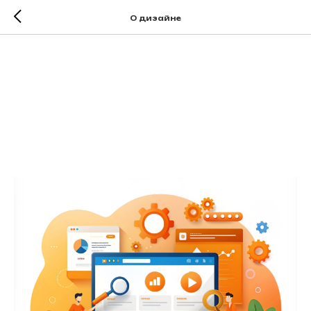
О дизайне
Ваш Веб-сайт —
Больше, Чем
Визитная Карточка:
Как Привлечь и
Удержать Клиентов