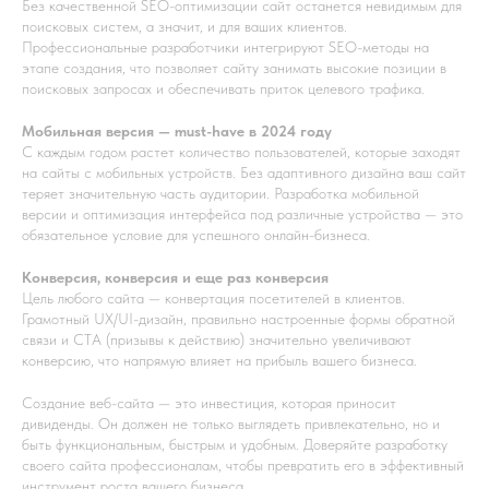
Без качественной SEO-оптимизации сайт останется невидимым для
поисковых систем, а значит, и для ваших клиентов.
Профессиональные разработчики интегрируют SEO-методы на
этапе создания, что позволяет сайту занимать высокие позиции в
поисковых запросах и обеспечивать приток целевого трафика.
Мобильная версия — must-have в 2024 году
С каждым годом растет количество пользователей, которые заходят
на сайты с мобильных устройств. Без адаптивного дизайна ваш сайт
теряет значительную часть аудитории. Разработка мобильной
версии и оптимизация интерфейса под различные устройства — это
обязательное условие для успешного онлайн-бизнеса.
Конверсия, конверсия и еще раз конверсия
Цель любого сайта — конвертация посетителей в клиентов.
Грамотный UX/UI-дизайн, правильно настроенные формы обратной
связи и CTA (призывы к действию) значительно увеличивают
конверсию, что напрямую влияет на прибыль вашего бизнеса.
Создание веб-сайта — это инвестиция, которая приносит
дивиденды. Он должен не только выглядеть привлекательно, но и
быть функциональным, быстрым и удобным. Доверяйте разработку
своего сайта профессионалам, чтобы превратить его в эффективный
инструмент роста вашего бизнеса