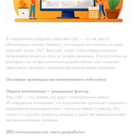
В современном цифровом мире веб-сайт — это не просто
обязательный атрибут бизнеса, это мощный инструмент, который
работает на вас 24/7. Ваш сайт может стать главным каналом
привлечения клиентов, если он создан правильно. В этой статье мы
разберем, как профессионально разработанный сайт помогает
увеличивать продажи и улучшать репутацию вашей компании.
Основные преимущества качественного веб-сайта
:
Первое впечатление — решающий фактор
Ваш сайт — это первое, что видит потенциальный клиент.
Исследования показывают, что пользователи принимают решение о
продолжении взаимодействия с сайтом в первые 5 секунд. Это
значит, что дизайн, скорость загрузки и удобство навигации имеют
критически важное значение.
SEO-оптимизация как часть разработки