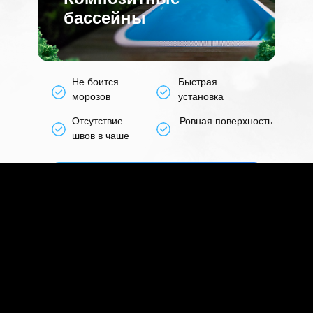
бассейны
Не боится
Быстрая
морозов
установка
Отсутствие
Ровная поверхность
швов в чаше
ПОЛУЧИТЬ РАСЧЕТ СТОИМОСТИ →
Итоговая стоимость
бассейна
зависит от